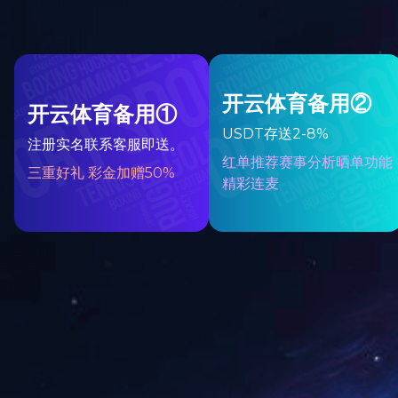
对讲机
路灯系列
油箱
散热器系列
汽车发动机骨架
汽车配件系列
燃气灶配件系列
热水器配件系列