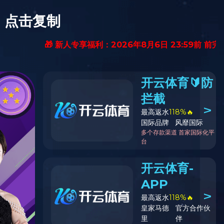
扫一扫
腾讯客服
在线留言
服务电话：
0513-86266166
(中国)
J9(中国)