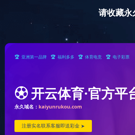
您好，欢迎访问J9在线平台官网!
网站首页
走进J9在线平台
产品