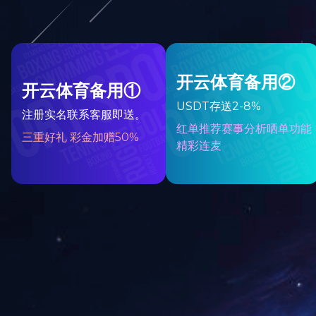
对讲机
路灯系列
油箱
散热器系列
汽车发动机骨架
汽车配件系列
燃气灶配件系列
热水器配件系列