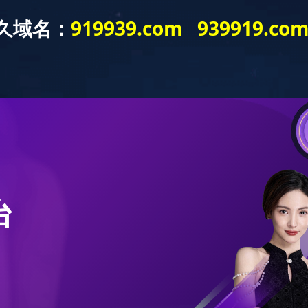
中心
行业选型
新闻资讯
J9