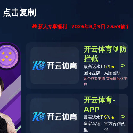
扫一扫
腾讯客服
在线留言
服务电话：
0513-86266166
(中国)
J9(中国)