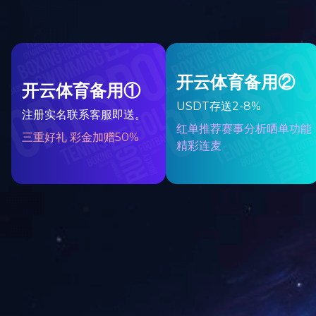
对讲机
路灯系列
油箱
散热器系列
汽车发动机骨架
汽车配件系列
燃气灶配件系列
热水器配件系列