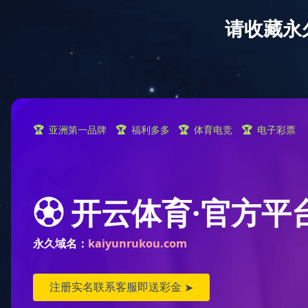
您好，欢迎访问J9在线平台官网!
网站首页
走进J9在线平台
产品