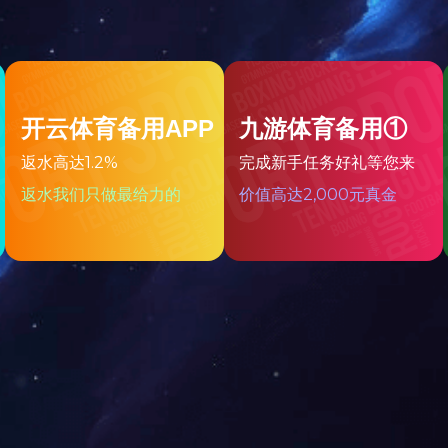
版权所有:J9在线平台