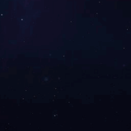
备案号：
苏ICP备19043018号-1
公司地址：南通市通州区刘桥镇新刘大道38号
服务热线：0513-86266166
移动电话：13773661068
台
|
乐鱼官网网页版_乐鱼(中国)官方
|
九游（JIUYOU.COM）娱