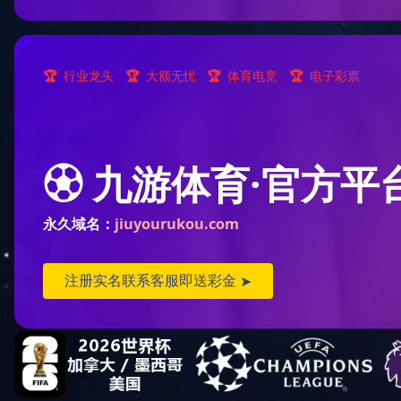
招聘信
ABOUT US
更新中…
关于我们
企业文化
公司场地实拍